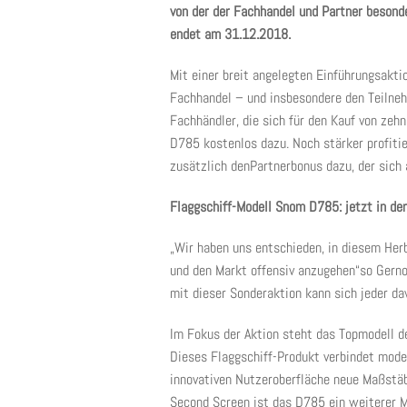
von der der Fachhandel und Partner besonde
endet am 31.12.2018.
Mit einer breit angelegten Einführungsakti
Fachhandel – und insbesondere den Teilne
Fachhändler, die sich für den Kauf von z
D785 kostenlos dazu. Noch stärker profitie
zusätzlich denPartnerbonus dazu, der sich
Flaggschiff-Modell Snom D785: jetzt in de
„Wir haben uns entschieden, in diesem Her
und den Markt offensiv anzugehen“so Gernot
mit dieser Sonderaktion kann sich jeder da
Im Fokus der Aktion steht das Topmodell d
Dieses Flaggschiff-Produkt verbindet mod
innovativen Nutzeroberfläche neue Maßstä
Second Screen ist das D785 ein weiterer Me