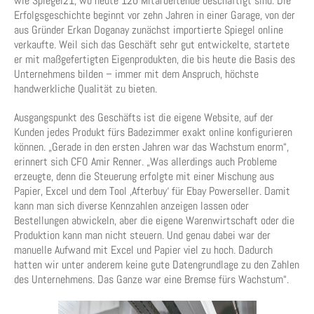
wie Spiegel21, wo heute 120 Mitarbeitende beschäftigt sind. Die
Erfolgsgeschichte beginnt vor zehn Jahren in einer Garage, von der
aus Gründer Erkan Doganay zunächst importierte Spiegel online
verkaufte. Weil sich das Geschäft sehr gut entwickelte, startete
er mit maßgefertigten Eigenprodukten, die bis heute die Basis des
Unternehmens bilden – immer mit dem Anspruch, höchste
handwerkliche Qualität zu bieten.
Ausgangspunkt des Geschäfts ist die eigene Website, auf der
Kunden jedes Produkt fürs Badezimmer exakt online konfigurieren
können. „Gerade in den ersten Jahren war das Wachstum enorm“,
erinnert sich CFO Amir Renner. „Was allerdings auch Probleme
erzeugte, denn die Steuerung erfolgte mit einer Mischung aus
Papier, Excel und dem Tool ‚Afterbuy‘ für Ebay Powerseller. Damit
kann man sich diverse Kennzahlen anzeigen lassen oder
Bestellungen abwickeln, aber die eigene Warenwirtschaft oder die
Produktion kann man nicht steuern. Und genau dabei war der
manuelle Aufwand mit Excel und Papier viel zu hoch. Dadurch
hatten wir unter anderem keine gute Datengrundlage zu den Zahlen
des Unternehmens. Das Ganze war eine Bremse fürs Wachstum“.