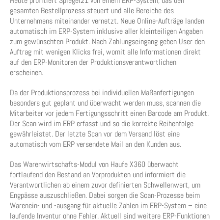
Heute profitiert Spiegel21 von einem ERP-System, das den
gesamten Bestellprozess steuert und alle Bereiche des
Unternehmens miteinander vernetzt. Neue Online-Aufträge landen
automatisch im ERP-System inklusive aller kleinteiligen Angaben
zum gewünschten Produkt. Nach Zahlungseingang geben User den
Auftrag mit wenigen Klicks frei, womit alle Informationen direkt
auf den ERP-Monitoren der Produktionsverantwortlichen
erscheinen.
Da der Produktionsprozess bei individuellen Maßanfertigungen
besonders gut geplant und überwacht werden muss, scannen die
Mitarbeiter vor jedem Fertigungsschritt einen Barcode am Produkt.
Der Scan wird im ERP erfasst und so die korrekte Reihenfolge
gewährleistet. Der letzte Scan vor dem Versand löst eine
automatisch vom ERP versendete Mail an den Kunden aus.
Das Warenwirtschafts-Modul von Haufe X360 überwacht
fortlaufend den Bestand an Vorprodukten und informiert die
Verantwortlichen ab einem zuvor definierten Schwellenwert, um
Engpässe auszuschließen. Dabei sorgen die Scan-Prozesse beim
Warenein- und -ausgang für aktuelle Zahlen im ERP-System – eine
laufende Inventur ohne Fehler. Aktuell sind weitere ERP-Funktionen