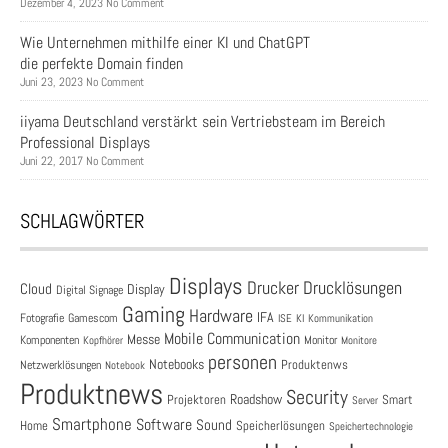
Dezember 4, 2023 No Comment
Wie Unternehmen mithilfe einer KI und ChatGPT
die perfekte Domain finden
Juni 23, 2023 No Comment
iiyama Deutschland verstärkt sein Vertriebsteam im Bereich
Professional Displays
Juni 22, 2017 No Comment
SCHLAGWÖRTER
Displays
Drucklösungen
Drucker
Cloud
Display
Digital Signage
Gaming
Hardware
IFA
Fotografie
Gamescom
ISE
KI
Kommunikation
Mobile Communication
Messe
Komponenten
Monitor
Monitore
Kopfhörer
personen
Notebooks
Produktenws
Netzwerklösungen
Notebook
Produktnews
Security
Roadshow
Projektoren
Smart
Server
Smartphone
Software
Sound
Speicherlösungen
Home
Speichertechnologie