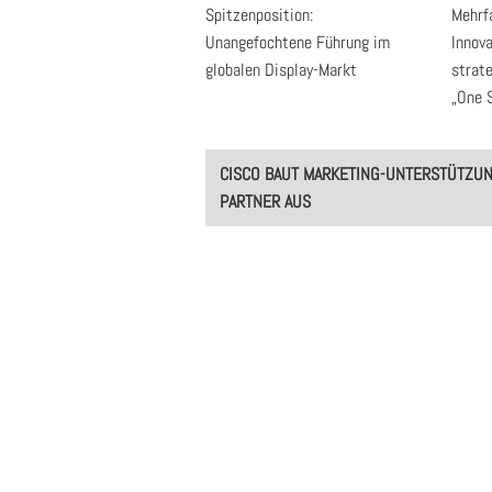
Spitzenposition:
Mehrf
Unangefochtene Führung im
Innova
globalen Display-Markt
strat
„One 
Post
CISCO BAUT MARKETING-UNTERSTÜTZU
navigation
PARTNER AUS