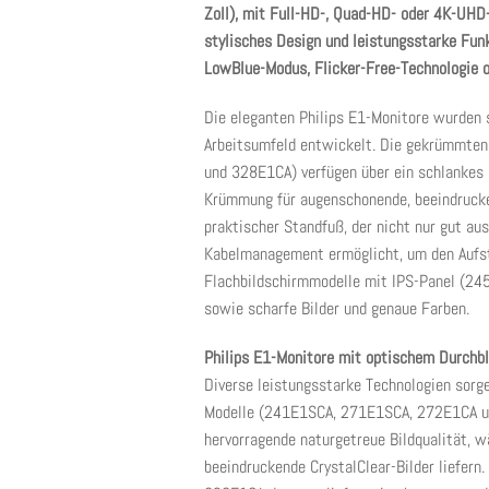
Zoll), mit Full-HD-, Quad-HD- oder 4K-UHD-
stylisches Design und leistungsstarke Fun
LowBlue-Modus, Flicker-Free-Technologie o
Die eleganten Philips E1-Monitore wurden s
Arbeitsumfeld entwickelt. Die gekrümmt
und 328E1CA) verfügen über ein schlankes
Krümmung für augenschonende, beeindrucke
praktischer Standfuß, der nicht nur gut aus
Kabelmanagement ermöglicht, um den Aufste
Flachbildschirmmodelle mit IPS-Panel (24
sowie scharfe Bilder und genaue Farben.
Philips E1-Monitore mit optischem Durchbl
Diverse leistungsstarke Technologien sorge
Modelle (241E1SCA, 271E1SCA, 272E1CA und
hervorragende naturgetreue Bildqualität
beeindruckende CrystalClear-Bilder liefer