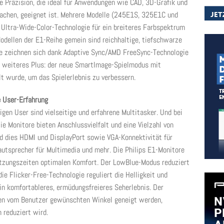
e Präzision, die ideal für Anwendungen wie CAD, 3D-Grafik und
machen, geeignet ist. Mehrere Modelle (245E1S, 325E1C und
 Ultra-Wide-Color-Technologie für ein breiteres Farbspektrum
Modellen der E1-Reihe gemein sind reichhaltige, tiefschwarze
re zeichnen sich dank Adaptive Sync/AMD FreeSync-Technologie
in weiteres Plus: der neue SmartImage-Spielmodus mit
lt wurde, um das Spielerlebnis zu verbessern.
e User-Erfahrung
igen User sind vielseitige und erfahrene Multitasker. Und bei
ie Monitore bieten Anschlussvielfalt und eine Vielzahl von
nd dies HDMI und DisplayPort sowie VGA-Konnektivität für
autsprecher für Multimedia und mehr. Die Philips E1-Monitore
tzungszeiten optimalen Komfort. Der LowBlue-Modus reduziert
die Flicker-Free-Technologie reguliert die Helligkeit und
ein komfortableres, ermüdungsfreieres Seherlebnis. Der
den vom Benutzer gewünschten Winkel geneigt werden,
 reduziert wird.