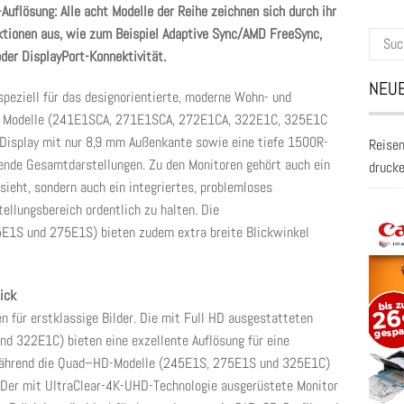
Auflösung: Alle acht Modelle der Reihe zeichnen sich durch ihr
ktionen aus, wie zum Beispiel Adaptive Sync/AMD FreeSync,
Suche
der DisplayPort-Konnektivität.
nach:
NEUE
peziell für das designorientierte, moderne Wohn- und
en Modelle (241E1SCA, 271E1SCA, 272E1CA, 322E1C, 325E1C
 Display mit nur 8,9 mm Außenkante sowie eine tiefe 1500R-
Reisen
nde Gesamtdarstellungen. Zu den Monitoren gehört auch ein
druck
sieht, sondern auch ein integriertes, problemloses
llungsbereich ordentlich zu halten. Die
5E1S und 275E1S) bieten zudem extra breite Blickwinkel
ick
n für erstklassige Bilder. Die mit Full HD ausgestatteten
 322E1C) bieten eine exzellente Auflösung für eine
, während die Quad–HD-Modelle (245E1S, 275E1S und 325E1C)
n. Der mit UltraClear-4K-UHD-Technologie ausgerüstete Monitor