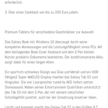
erforderlich.
3. Über einen Cashback von bis zu 200 Euro jubeln.
Premium-Tablets für verschiedene Geschmäcker zur Auswahl
Das Galaxy Book mit Windows 10 überzeugt durch seine
kompakten Abmessungen und die Leistungsfähigkeit eines PCs. Mit
dem beiliegenden Book Cover Keyboard und dem S Pen können
Nutzer produktiv Dokumente bearbeiten. Der konditionsstarke Akku
sorgt dabei für einen langen Atem.
Ein sportlich-schlankes Design aus Glas und Metall und ein HDR-
fähiges2 Super AMOLED-Display machen das Galaxy Tab S3 zum
Hingucker. Die vier Lautsprecher tuned by AKG liefern satten
Stereosound. Neben seinen Entertainment-Qualitäten unterstützt
das Tab S3 mit dem S Pen, der mit seinem natürlichen
Schreibgefühl punktet, auch bei der Umsetzung kreativer Ideen.
Leicht und kompakt macht das Galaxy Tab S2 in den Größen 9.7