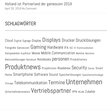
Holland ist Partnerland der gamescom 2019
April 29, 2019 No Comment
SCHLAGWÖRTER
Displays
Drucklösungen
Drucker
Cloud
Display
Digital Signage
Gaming
Hardware
IFA
Fotografie
Gamescom
ISE
KI
Kommunikation
Mobile Communication
Messe
Komponenten
Monitor
Monitore
Kopfhörer
personen
Notebooks
Produktenws
Netzwerklösungen
Notebook
Produktnews
Security
Roadshow
Projektoren
Smart
Server
Smartphone
Software
Sound
Speicherlösungen
Home
Speichertechnologie
Unternehmen
Termine
Telekommunikation
Storage
Vertriebspartner
Zubehör
Unternehmensnews
VPN
WLAN