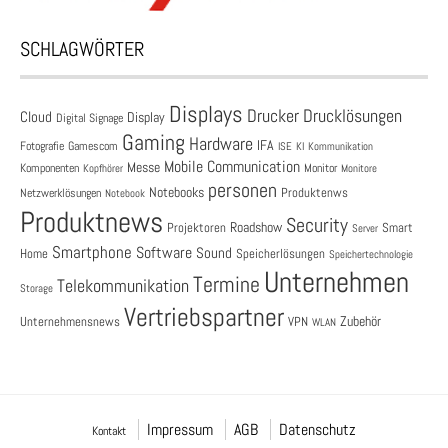
SCHLAGWÖRTER
Displays
Drucklösungen
Drucker
Cloud
Display
Digital Signage
Gaming
Hardware
IFA
Fotografie
Gamescom
ISE
KI
Kommunikation
Mobile Communication
Messe
Komponenten
Monitor
Monitore
Kopfhörer
personen
Notebooks
Produktenws
Netzwerklösungen
Notebook
Produktnews
Security
Roadshow
Projektoren
Smart
Server
Smartphone
Software
Sound
Speicherlösungen
Home
Speichertechnologie
Unternehmen
Termine
Telekommunikation
Storage
Vertriebspartner
Zubehör
Unternehmensnews
VPN
WLAN
Impressum
AGB
Datenschutz
Kontakt