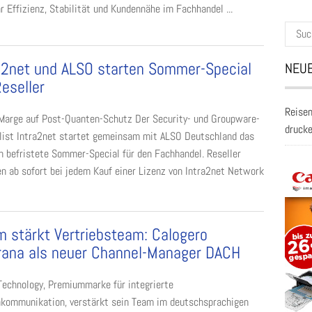
 Effizienz, Stabilität und Kundennähe im Fachhandel ...
Suche
nach:
a2net und ALSO starten Sommer-Special
NEUE
Reseller
Reisen
Marge auf Post-Quanten-Schutz Der Security- und Groupware-
druck
list Intra2net startet gemeinsam mit ALSO Deutschland das
ch befristete Sommer-Special für den Fachhandel. Reseller
en ab sofort bei jedem Kauf einer Lizenz von Intra2net Network
 stärkt Vertriebsteam: Calogero
rana als neuer Channel-Manager DACH
echnology, Premiummarke für integrierte
kommunikation, verstärkt sein Team im deutschsprachigen