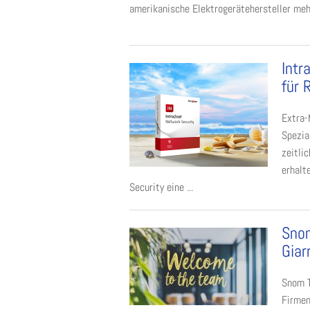
amerikanische Elektrogerätehersteller mehr
Intr
für 
Extra-
Spezia
zeitli
erhalt
Security eine ...
Snom
Giar
Snom T
Firmen