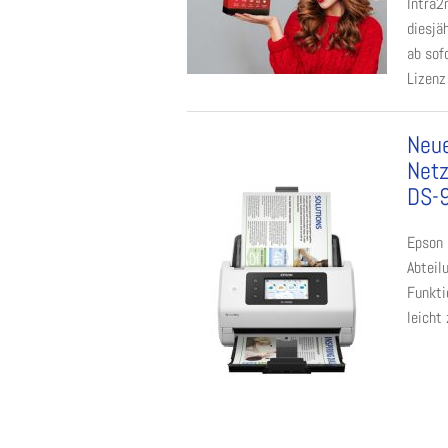
Intra2
diesjä
ab sof
Lizenz
Neue
Net
DS-
Epson
Abteil
Funkti
leicht 