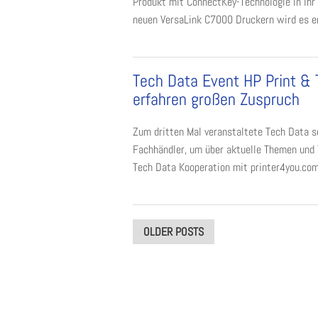
Produkt mit ConnectKey-Technologie in ih
neuen VersaLink C7000 Druckern wird es ers
Tech Data Event HP Print & 
erfahren großen Zuspruch
Zum dritten Mal veranstaltete Tech Data s
Fachhändler, um über aktuelle Themen und 
Tech Data Kooperation mit printer4you.com 
Posts
OLDER POSTS
navigation