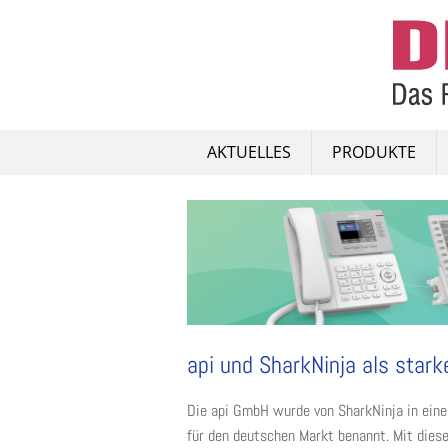
Skip
to
content
AKTUELLES
PRODUKTE
api und SharkNinja als stark
Die api GmbH wurde von SharkNinja in ein
für den deutschen Markt benannt. Mit dies