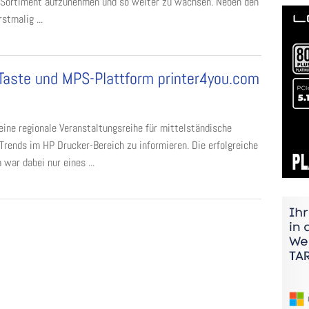
r Sortiment aufzunehmen und so weiter zu wachsen. Neben den
tmalig ...
Taste und MPS-Plattform printer4you.com
eine regionale Veranstaltungsreihe für mittelständische
Trends im HP Drucker-Bereich zu informieren. Die erfolgreiche
war dabei nur eines ...