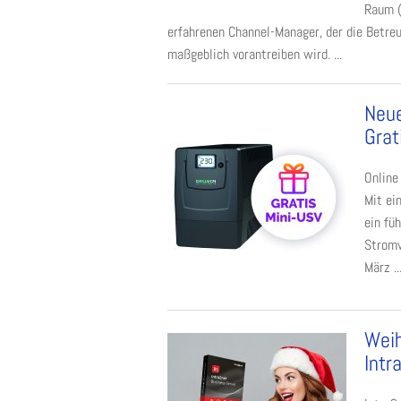
Raum (
erfahrenen Channel-Manager, der die Betr
maßgeblich vorantreiben wird. ...
Neue
Grat
Online
Mit ei
ein fü
Stromv
März ..
Weih
Intr