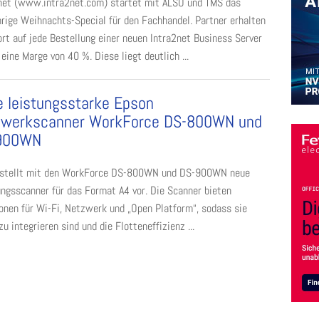
net (www.intra2net.com) startet mit ALSO und TMS das
hrige Weihnachts-Special für den Fachhandel. Partner erhalten
ort auf jede Bestellung einer neuen Intra2net Business Server
 eine Marge von 40 %. Diese liegt deutlich ...
 leistungsstarke Epson
zwerkscanner WorkForce DS-800WN und
900WN
 stellt mit den WorkForce DS-800WN und DS-900WN neue
ungsscanner für das Format A4 vor. Die Scanner bieten
onen für Wi-Fi, Netzwerk und „Open Platform“, sodass sie
zu integrieren sind und die Flotteneffizienz ...