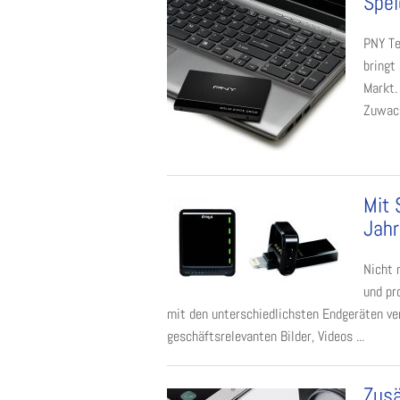
Spei
PNY Te
bringt
Markt.
Zuwach
Mit 
Jah
Nicht 
und pr
mit den unterschiedlichsten Endgeräten ver
geschäftsrelevanten Bilder, Videos ...
Zusä