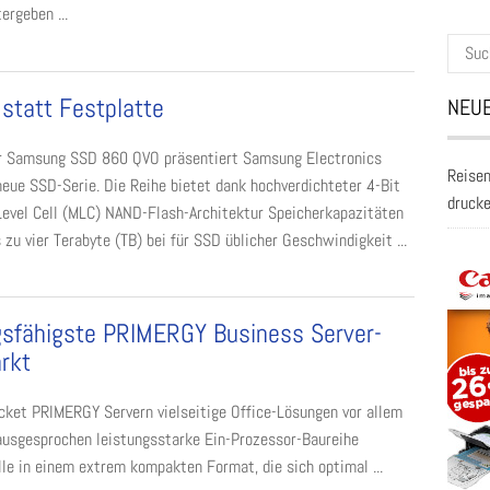
ergeben ...
Suche
nach:
statt Festplatte
NEUE
r Samsung SSD 860 QVO präsentiert Samsung Electronics
Reisen
neue SSD-Serie. Die Reihe bietet dank hochverdichteter 4-Bit
druck
Level Cell (MLC) NAND-Flash-Architektur Speicherkapazitäten
s zu vier Terabyte (TB) bei für SSD üblicher Geschwindigkeit ...
ungsfähigste PRIMERGY Business Server-
rkt
cket PRIMERGY Servern vielseitige Office-Lösungen vor allem
 ausgesprochen leistungsstarke Ein-Prozessor-Baureihe
le in einem extrem kompakten Format, die sich optimal ...