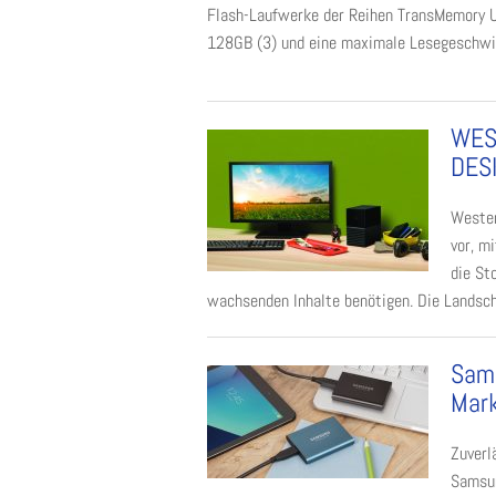
Flash-Laufwerke der Reihen TransMemory U
128GB (3) und eine maximale Lesegeschwind
WES
DES
Wester
vor, m
die St
wachsenden Inhalte benötigen. Die Landsch
Sams
Mar
Zuverl
Samsun