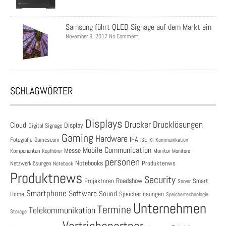
Samsung führt QLED Signage auf dem Markt ein
November 9, 2017 No Comment
SCHLAGWÖRTER
Displays
Drucklösungen
Drucker
Cloud
Display
Digital Signage
Gaming
Hardware
IFA
Fotografie
Gamescom
ISE
KI
Kommunikation
Mobile Communication
Messe
Komponenten
Monitor
Monitore
Kopfhörer
personen
Notebooks
Produktenws
Netzwerklösungen
Notebook
Produktnews
Security
Roadshow
Projektoren
Smart
Server
Smartphone
Software
Sound
Speicherlösungen
Home
Speichertechnologie
Unternehmen
Termine
Telekommunikation
Storage