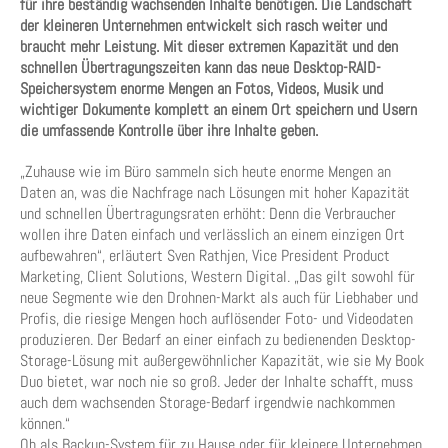
für ihre beständig wachsenden Inhalte benötigen. Die Landschaft
der kleineren Unternehmen entwickelt sich rasch weiter und
braucht mehr Leistung. Mit dieser extremen Kapazität und den
schnellen Übertragungszeiten kann das neue Desktop-RAID-
Speichersystem enorme Mengen an Fotos, Videos, Musik und
wichtiger Dokumente komplett an einem Ort speichern und Usern
die umfassende Kontrolle über ihre Inhalte geben.
„Zuhause wie im Büro sammeln sich heute enorme Mengen an
Daten an, was die Nachfrage nach Lösungen mit hoher Kapazität
und schnellen Übertragungsraten erhöht: Denn die Verbraucher
wollen ihre Daten einfach und verlässlich an einem einzigen Ort
aufbewahren“, erläutert Sven Rathjen, Vice President Product
Marketing, Client Solutions, Western Digital. „Das gilt sowohl für
neue Segmente wie den Drohnen-Markt als auch für Liebhaber und
Profis, die riesige Mengen hoch auflösender Foto- und Videodaten
produzieren. Der Bedarf an einer einfach zu bedienenden Desktop-
Storage-Lösung mit außergewöhnlicher Kapazität, wie sie My Book
Duo bietet, war noch nie so groß. Jeder der Inhalte schafft, muss
auch dem wachsenden Storage-Bedarf irgendwie nachkommen
können.“
Ob als Backup-System für zu Hause oder für kleinere Unternehmen