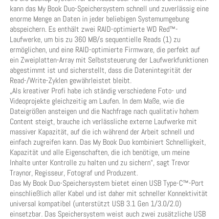
kann das My Book Duo-Speichersystem schnell und zuverlässig eine
enorme Menge an Daten in jeder beliebigen Systemumgebung
abspeichern. Es enthält zwei RAID-optimierte WD Red™-
Laufwerke, um bis zu 360 MB/s sequentielle Reads (1) zu
ermöglichen, und eine RAID-optimierte Firmware, die perfekt auf
ein Zweiplatten-Array mit Selbststeuerung der Laufwerkfunktionen
abgestimmt ist und sicherstellt, dass die Datenintegrität der
Read-/Write-Zyklen gewährleistet bleibt.
„Als kreativer Profi habe ich ständig verschiedene Foto- und
Videoprojekte gleichzeitig am Laufen. In dem Maße, wie die
Dateigrößen ansteigen und die Nachfrage nach qualitativ hohem
Content steigt, brauche ich verlässliche externe Laufwerke mit
massiver Kapazität, auf die ich während der Arbeit schnell und
einfach zugreifen kann. Das My Book Duo kombiniert Schnelligkeit,
Kapazität und alle Eigenschaften, die ich benötige, um meine
Inhalte unter Kontrolle zu halten und zu sichern“, sagt Trevor
Traynor, Regisseur, Fotograf und Produzent.
Das My Book Duo-Speichersystem bietet einen USB Type-C™-Port
einschließlich aller Kabel und ist daher mit schneller Konnektivität
universal kompatibel (unterstützt USB 3.1 Gen 1/3.0/2.0)
einsetzbar. Das Speichersystem weist auch zwei zusätzliche USB