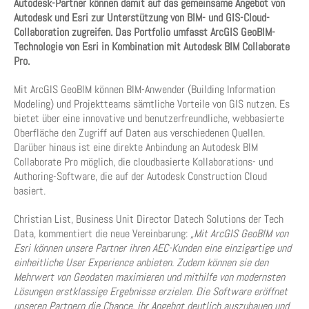
Autodesk-Partner können damit auf das gemeinsame Angebot von
Autodesk und Esri zur Unterstützung von BIM- und GIS-Cloud-
Collaboration zugreifen. Das Portfolio umfasst ArcGIS GeoBIM-
Technologie von Esri in Kombination mit Autodesk BIM Collaborate
Pro.
Mit ArcGIS GeoBIM können BIM-Anwender (Building Information
Modeling) und Projektteams sämtliche Vorteile von GIS nutzen. Es
bietet über eine innovative und benutzerfreundliche, webbasierte
Oberfläche den Zugriff auf Daten aus verschiedenen Quellen.
Darüber hinaus ist eine direkte Anbindung an Autodesk BIM
Collaborate Pro möglich, die cloudbasierte Kollaborations- und
Authoring-Software, die auf der Autodesk Construction Cloud
basiert.
Christian List, Business Unit Director Datech Solutions der Tech
Data, kommentiert die neue Vereinbarung:
„Mit ArcGIS GeoBIM von
Esri können unsere Partner ihren AEC-Kunden eine einzigartige und
einheitliche User Experience anbieten. Zudem können sie den
Mehrwert von Geodaten maximieren und mithilfe von modernsten
Lösungen erstklassige Ergebnisse erzielen. Die Software eröffnet
unseren Partnern die Chance, ihr Angebot deutlich auszubauen und