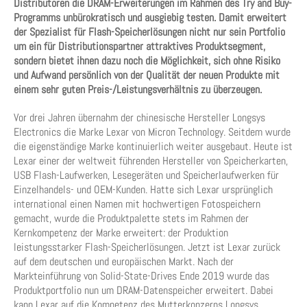
Distributoren die DRAM-Erweiterungen im Rahmen des Try and Buy-
Programms unbürokratisch und ausgiebig testen. Damit erweitert
der Spezialist für Flash-Speicherlösungen nicht nur sein Portfolio
um ein für Distributionspartner attraktives Produktsegment,
sondern bietet ihnen dazu noch die Möglichkeit, sich ohne Risiko
und Aufwand persönlich von der Qualität der neuen Produkte mit
einem sehr guten Preis-/Leistungsverhältnis zu überzeugen.
Vor drei Jahren übernahm der chinesische Hersteller Longsys
Electronics die Marke Lexar von Micron Technology. Seitdem wurde
die eigenständige Marke kontinuierlich weiter ausgebaut. Heute ist
Lexar einer der weltweit führenden Hersteller von Speicherkarten,
USB Flash-Laufwerken, Lesegeräten und Speicherlaufwerken für
Einzelhandels- und OEM-Kunden. Hatte sich Lexar ursprünglich
international einen Namen mit hochwertigen Fotospeichern
gemacht, wurde die Produktpalette stets im Rahmen der
Kernkompetenz der Marke erweitert: der Produktion
leistungsstarker Flash-Speicherlösungen. Jetzt ist Lexar zurück
auf dem deutschen und europäischen Markt. Nach der
Markteinführung von Solid-State-Drives Ende 2019 wurde das
Produktportfolio nun um DRAM-Datenspeicher erweitert. Dabei
kann Lexar auf die Kompetenz des Mutterkonzerns Longsys