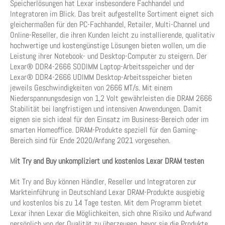
Speicherlösungen hat Lexar insbesondere Fachhandel und
Integratoren im Blick. Das breit aufgestellte Sortiment eignet sich
gleichermaßen für den PC-Fachhandel, Retailer, Multi-Channel und
Online-Reseller, die ihren Kunden leicht zu installierende, qualitativ
hochwertige und kostengünstige Lösungen bieten wollen, um die
Leistung ihrer Notebook- und Desktop-Computer zu steigern. Der
Lexar® DDR4-2666 SODIMM Laptop-Arbeitsspeicher und der
Lexar® DDR4-2666 UDIMM Desktop-Arbeitsspeicher bieten
jeweils Geschwindigkeiten von 2666 MT/s. Mit einem
Niederspannungsdesign von 1,2 Volt gewährleisten die DRAM 2666
Stabilität bei langfristigen und intensiven Anwendungen. Damit
eignen sie sich ideal für den Einsatz im Business-Bereich oder im
smarten Homeoffice. DRAM-Produkte speziell für den Gaming-
Bereich sind für Ende 2020/Anfang 2021 vorgesehen.
M
it Try and Buy unkompliziert und kostenlos Lexar DRAM testen
Mit Try and Buy können Händler, Reseller und Integratoren zur
Markteinführung in Deutschland Lexar DRAM-Produkte ausgiebig
und kostenlos bis zu 14 Tage testen. Mit dem Programm bietet
Lexar ihnen Lexar die Möglichkeiten, sich ohne Risiko und Aufwand
persönlich von der Qualität zu überzeugen, bevor sie die Produkte