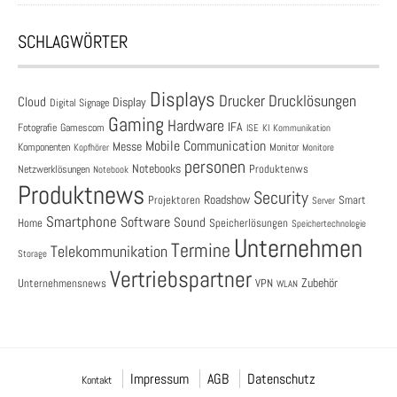
SCHLAGWÖRTER
Displays
Drucklösungen
Drucker
Cloud
Display
Digital Signage
Gaming
Hardware
IFA
Fotografie
Gamescom
ISE
KI
Kommunikation
Mobile Communication
Messe
Komponenten
Monitor
Monitore
Kopfhörer
personen
Notebooks
Produktenws
Netzwerklösungen
Notebook
Produktnews
Security
Roadshow
Projektoren
Smart
Server
Smartphone
Software
Sound
Speicherlösungen
Home
Speichertechnologie
Unternehmen
Termine
Telekommunikation
Storage
Vertriebspartner
Zubehör
Unternehmensnews
VPN
WLAN
Impressum
AGB
Datenschutz
Kontakt