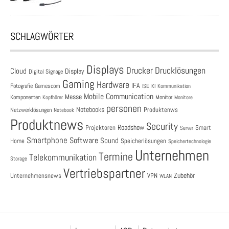
SCHLAGWÖRTER
Displays
Drucklösungen
Drucker
Cloud
Display
Digital Signage
Gaming
Hardware
IFA
Fotografie
Gamescom
ISE
KI
Kommunikation
Mobile Communication
Messe
Komponenten
Monitor
Monitore
Kopfhörer
personen
Notebooks
Produktenws
Netzwerklösungen
Notebook
Produktnews
Security
Roadshow
Projektoren
Smart
Server
Smartphone
Software
Sound
Speicherlösungen
Home
Speichertechnologie
Unternehmen
Termine
Telekommunikation
Storage
Vertriebspartner
Zubehör
Unternehmensnews
VPN
WLAN