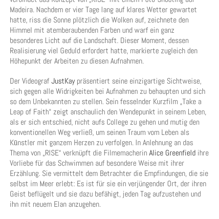
Madeira. Nachdem er vier Tage lang auf klares Wetter gewartet
hatte, riss die Sonne plötzlich die Wolken auf, zeichnete den
Himmel mit atemberaubenden Farben und warf ein ganz
besonderes Licht auf die Landschaft. Dieser Moment, dessen
Realisierung viel Geduld erfordert hatte, markierte zugleich den
Höhepunkt der Arbeiten zu diesen Aufnahmen.
Der Videograf
JustKay
präsentiert seine einzigartige Sichtweise,
sich gegen alle Widrigkeiten bei Aufnahmen zu behaupten und sich
so dem Unbekannten zu stellen. Sein fesselnder Kurzfilm „Take a
Leap of Faith“ zeigt anschaulich den Wendepunkt in seinem Leben,
als er sich entschied, nicht aufs College zu gehen und mutig den
konventionellen Weg verließ, um seinen Traum vom Leben als
Kūnstler mit ganzem Herzen zu verfolgen. In Anlehnung an das
Thema von „RISE“ verknüpft die Filmemacherin
Alice Greenfield
ihre
Vorliebe für das Schwimmen auf besondere Weise mit ihrer
Erzählung. Sie vermittelt dem Betrachter die Empfindungen, die sie
selbst im Meer erlebt: Es ist für sie ein verjüngender Ort, der ihren
Geist beflügelt und sie dazu befähigt, jeden Tag aufzustehen und
ihn mit neuem Elan anzugehen.