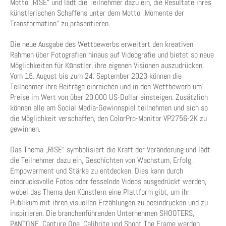
Motto „RISE“ und lädt die Teilnehmer dazu ein, die Resultate ihres
künstlerischen Schaffens unter dem Motto „Momente der
Transformation“ zu präsentieren.
Die neue Ausgabe des Wettbewerbs erweitert den kreativen
Rahmen über Fotografien hinaus auf Videografie und bietet so neue
Möglichkeiten für Kūnstler, ihre eigenen Visionen auszudrücken.
Vom 15. August bis zum 24. September 2023 können die
Teilnehmer ihre Beiträge einreichen und in den Wettbewerb um
Preise im Wert von über 20.000 US-Dollar einsteigen. Zusätzlich
können alle am Social Media-Gewinnspiel teilnehmen und sich so
die Möglichkeit verschaffen, den ColorPro-Monitor VP2756-2K zu
gewinnen.
Das Thema „RISE“ symbolisiert die Kraft der Veränderung und lädt
die Teilnehmer dazu ein, Geschichten von Wachstum, Erfolg,
Empowerment und Stärke zu entdecken. Dies kann durch
eindrucksvolle Fotos oder fesselnde Videos ausgedrückt werden,
wobei das Thema den Künstlern eine Plattform gibt, um ihr
Publikum mit ihren visuellen Erzählungen zu beeindrucken und zu
inspirieren. Die branchenführenden Unternehmen SHOOTERS,
PANTONE, Capture One, Calibrite und Shoot The Frame werden