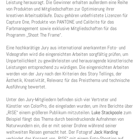
Leistung herausragt. Die Gewinner erhalten außerdem eine Reihe
von Produkten und Mitgliedschaften zur Optimierung ihrer
kreativen Arbeitsabläufe. Dazu gehören unbefristete Lizenzen für
Capture One, Produkte von PANTONE und Calibrite für das
Farbmanagement sowie exklusive Mitgliedschaften für das
Programm „Shoot The Frame“.
Eine hochkarätige Jury aus international anerkannten Foto- und
Videografen wird die eingereichten Arbeiten sorgfältig prüfen, um
Unparteilichkeit zu gewährleisten und herausragende künstlerische
Leistungen entsprechend zu würdigen. Die eingereichten Arbeiten
werden von der Jury nach den Kriterien des Story Tellings, der
Ästhetik, Kreativität, Relevanz für das Preisthema und technische
Ausführung bewertet.
Unter den Jury-Mitgliedern befinden sich vier Vertreter und
Künstler von ColorPro, die eingeladen wurden, um ihre Berichte über
„RISE“ einem größeren Publikum mitzuteilen.
Luke Stackpoole
zum
Beispiel fängt das Thema durch beeindruckende Aufnahmen von
Naturwundern ein, die er mit seiner Drohne während seiner
weltweiten Reisen gemacht hat. Der Fotograf
Jack Harding
verbindet das Konzept von „RISE“ mit einem Foto-Shooting auf