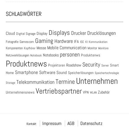
SCHLAGWÖRTER
Displays
Drucklösungen
Drucker
Cloud
Display
Digital Signage
Gaming
Hardware
IFA
Fotografie
Gamescom
ISE
KI
Kommunikation
Mobile Communication
Messe
Komponenten
Monitor
Monitore
Kopfhörer
personen
Notebooks
Produktenws
Netzwerklösungen
Notebook
Produktnews
Security
Roadshow
Projektoren
Smart
Server
Smartphone
Software
Sound
Speicherlösungen
Home
Speichertechnologie
Unternehmen
Termine
Telekommunikation
Storage
Vertriebspartner
Zubehör
Unternehmensnews
VPN
WLAN
Impressum
AGB
Datenschutz
Kontakt