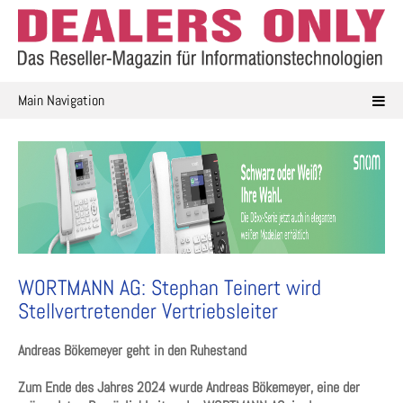
Skip
to
content
Main Navigation
WORTMANN AG: Stephan Teinert wird
Stellvertretender Vertriebsleiter
Andreas Bökemeyer geht in den Ruhestand
Zum Ende des Jahres 2024 wurde Andreas Bökemeyer, eine der