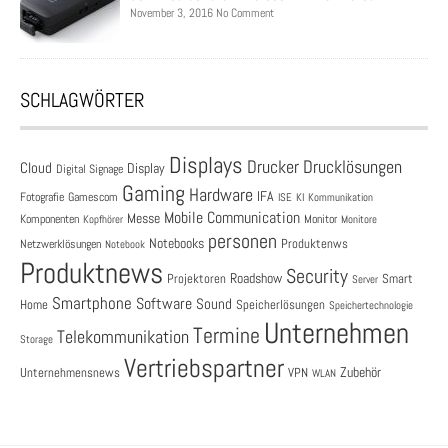
November 3, 2016 No Comment
SCHLAGWÖRTER
Displays
Drucklösungen
Drucker
Cloud
Display
Digital Signage
Gaming
Hardware
IFA
Fotografie
Gamescom
ISE
KI
Kommunikation
Mobile Communication
Messe
Komponenten
Monitor
Monitore
Kopfhörer
personen
Notebooks
Produktenws
Netzwerklösungen
Notebook
Produktnews
Security
Roadshow
Projektoren
Smart
Server
Smartphone
Software
Sound
Speicherlösungen
Home
Speichertechnologie
Unternehmen
Termine
Telekommunikation
Storage
Vertriebspartner
Zubehör
Unternehmensnews
VPN
WLAN