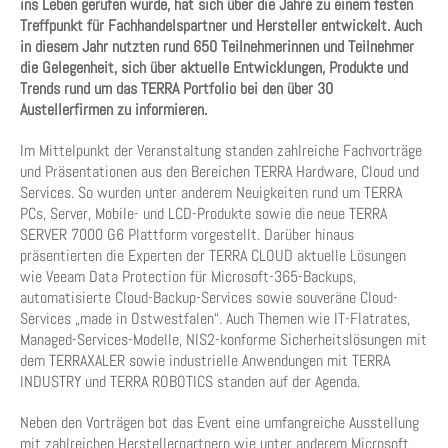
ins Leben gerufen wurde, hat sich über die Jahre zu einem festen
Treffpunkt für Fachhandelspartner und Hersteller entwickelt. Auch
in diesem Jahr nutzten rund 650 Teilnehmerinnen und Teilnehmer
die Gelegenheit, sich über aktuelle Entwicklungen, Produkte und
Trends rund um das TERRA Portfolio bei den über 30
Austellerfirmen zu informieren.
Im Mittelpunkt der Veranstaltung standen zahlreiche Fachvorträge
und Präsentationen aus den Bereichen TERRA Hardware, Cloud und
Services. So wurden unter anderem Neuigkeiten rund um TERRA
PCs, Server, Mobile- und LCD-Produkte sowie die neue TERRA
SERVER 7000 G6 Plattform vorgestellt. Darüber hinaus
präsentierten die Experten der TERRA CLOUD aktuelle Lösungen
wie Veeam Data Protection für Microsoft-365-Backups,
automatisierte Cloud-Backup-Services sowie souveräne Cloud-
Services „made in Ostwestfalen“. Auch Themen wie IT-Flatrates,
Managed-Services-Modelle, NIS2-konforme Sicherheitslösungen mit
dem TERRAXALER sowie industrielle Anwendungen mit TERRA
INDUSTRY und TERRA ROBOTICS standen auf der Agenda.
Neben den Vorträgen bot das Event eine umfangreiche Ausstellung
mit zahlreichen Herstellerpartnern wie unter anderem Microsoft,