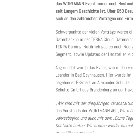
das WORTMANN Event immer noch Bestand, 
seit Langem Geschichte ist. Über 650 Besu
sich an den zahlreichen Vorträgen und Fir
Schwerpunkte der vielen Vorträge waren di
Datenbackup in der TERRA Cloud, Datensic
TERRA Gaming. Natürlich gab es auch Neui
Segment, sowie Updates der Hersteller Micr
Abgerundet wurde das Event, wie in den ve
Leander in Bad Oeynhausen. Hier wurde im
nagelneuer E-Smart an Alexander Schulte, 
Schulte GmbH aus Brandenburg an der Have
„Wir sind mit der diesjährigen Veranstaltun
des Vorstands der WORTMANN AG.
„Wir mö
Jahresbeginn und auch mit dem „Come Toge
Kontakte bieten. Wir stellen wieder einmal
zu schätzen wissen.“