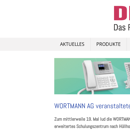
Skip
to
content
AKTUELLES
PRODUKTE
WORTMANN AG veranstaltete 
Zum mittlerweile 19. Mal lud die WORTMANN
erweitertes Schulungszentrum nach Hüllhors