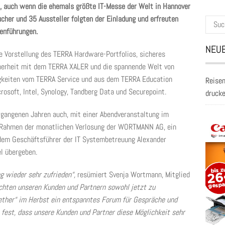
auch wenn die ehemals größte IT-Messe der Welt in Hannover
cher und 35 Aussteller folgten der Einladung und erfreuten
Suche
menführungen.
nach:
NEUE
e Vorstellung des TERRA Hardware-Portfolios, sicheres
herheit mit dem TERRA XALER und die spannende Welt von
gkeiten vom TERRA Service und aus dem TERRA Education
Reisen
osoft, Intel, Synology, Tandberg Data und Securepoint.
druck
rgangenen Jahren auch, mit einer Abendveranstaltung im
 Rahmen der monatlichen Verlosung der WORTMANN AG, ein
dem Geschäftsführer der IT Systembetreuung Alexander
l übergeben.
g wieder sehr zufrieden“,
resümiert Svenja Wortmann, Mitglied
chten unseren Kunden und Partnern sowohl jetzt zu
ther“ im Herbst ein entspanntes Forum für Gespräche und
 fest, dass unsere Kunden und Partner diese Möglichkeit sehr