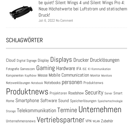
be quiet! Silent Wings 4 und Silent Wings Pro 4:
Neue Höchstwerte bei Luftstrom und statischem
Druck!
Juli 6, 2022 No Comment
SCHLAGWÖRTER
Displays
Drucklösungen
Drucker
Cloud
Display
Digital Signage
Gaming
Hardware
IFA
Fotografie
Gamescom
ISE
KI
Kommunikation
Mobile Communication
Messe
Komponenten
Monitor
Monitore
Kopfhörer
personen
Notebooks
Produktenws
Netzwerklösungen
Notebook
Produktnews
Security
Roadshow
Projektoren
Smart
Server
Smartphone
Software
Sound
Speicherlösungen
Home
Speichertechnologie
Unternehmen
Termine
Telekommunikation
Storage
Vertriebspartner
Zubehör
Unternehmensnews
VPN
WLAN