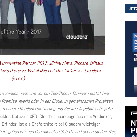
Innovation Partner 2017. Michal Alexa, Richard Valhaus
avid Pieterse, Vishal Rao und Alex Picker von Cloudera
(v.l.n.r.)
ere Kunden nach wie vor ein Top-Thema. Cloudera bietet hier
Premise, hybrid oder in der Cloud. In gemeinsamen Projekten
h in puncto Kundenorientierung und Service-Angebot sehr gute
ckler, Datavard CEO. Cloudera überzeuge auch als Vordenker,
Erfinder, ist als Chefarchitekt bei Cloudera wichtiger
chaft gehen wir nun den nächsten Schritt und ebnen so den Weg