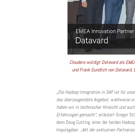
Cloudera würdigt Datavard als EMEA 
und Frank Gundlich von Datavard, D
„Die Hadoop-Integration in SAP ist für uns
das überzeugendste Angebot, wahlweise on 
haben wir in technischer Hinsicht und auc
Erfahrungen gemacht“,
erläutert Gregor Stö
denn Doug Cutting, einer der beiden Hadoop-
Impulsgeber.
„Mit der exklusiven Partners