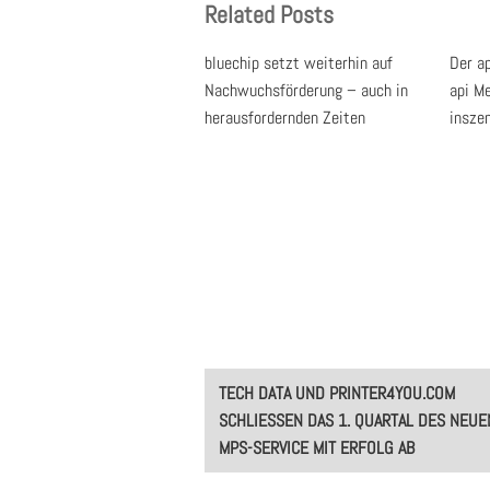
Related Posts
bluechip setzt weiterhin auf
Der a
Nachwuchsförderung – auch in
api M
herausfordernden Zeiten
inszen
Post
TECH DATA UND PRINTER4YOU.COM
navigation
SCHLIESSEN DAS 1. QUARTAL DES NEUEN 
PS-SERVICE MIT ERFOLG AB