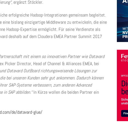
erung“,
ergänzt Stöckler.
eiche erfolgreiche Hadoop-Integrationen gemeinsam begleitet.
e eine bislang einzigartige Middleware zu entwickeln, die eine
hne Hadoop-Expertise ermöglicht. Für seine Verdienste als
tavard deshalb auf dem Cloudera EMEA Partner Summit 2017
 Partnerschaft mit einem so innovativen Partner wie Datavard
ex Picker Director, Head of Channel & Alliances EMEA, bei
 und Datavard OutBoard richtungsweisende Lösungen zur
 die bei unseren Kunden sehr gut ankommen. Dadurch können
O ihrer SAP-Systeme verbessern, zum anderen Advanced
e in SAP abbilden.“
In Kürze wollen die beiden Partner ein
.com/de/datavard-glue/