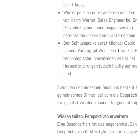
der IT bietet.
Weiter geht es unter anderem mit dem V
von Henry Werner, Sales Engineer bei En
Praxisbezug und einem Augenzwinkern, w
hereinfallen und wie sich Unternehmen
Den Schlusspunkt setzt Michael Ćaćić-
seinem Vortrag „AI Won’t Fix This: The 
technologische Innovationen wie Künstl
Herausforderungen jedoch häufig auf m
sind.
Zwischen den einzelnen Sessions besteht 
gemeinsames Dinner, bei dem die Gespräche
fortgesetzt werden können. Die gesamte Ag
Wissen teilen, Perspektiven erweitern
Eine Besonderheit ist das sogenannte „Geniu
Gespräche von GTIA Mitgliedern mit ausge