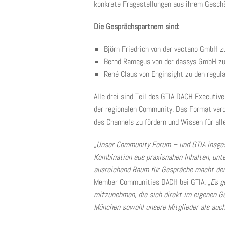
konkrete Fragestellungen aus ihrem Geschä
Die Gesprächspartnern sind:
Björn Friedrich von der vectano Gmb
Bernd Ramegus von der dassys GmbH zum
René Claus von Enginsight zu den regul
Alle drei sind Teil des GTIA DACH Executiv
der regionalen Community. Das Format verd
des Channels zu fördern und Wissen für al
„Unser Community Forum – und GTIA insge
Kombination aus praxisnahen Inhalten, unt
ausreichend Raum für Gespräche macht de
Member Communities DACH bei GTIA.
„Es g
mitzunehmen, die sich direkt im eigenen G
München sowohl unsere Mitglieder als auch