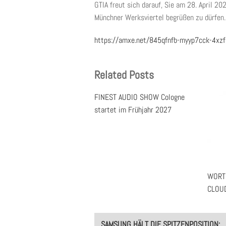
GTIA freut sich darauf, Sie am 28. April 
Münchner Werksviertel begrüßen zu dürfen.
https://amxe.net/845qfnfb-myyp7cck-4xzfi
Related Posts
FINEST AUDIO SHOW Cologne
startet im Frühjahr 2027
WORTM
CLOUD
Post
SAMSUNG HÄLT DIE SPITZENPOSITION: