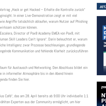
ortrag „Hack or get Hacked – Erhalte die Kontrolle zurück“
ginsight. In einer Live-Demonstration zeigt er mit viel
ie Angriffe tatsächlich ablaufen, warum Nutzer auf Phishing
 wirksam schützen können.
Escalera, Director of Pax8 Academy EMEA von Pax8, mit
Human Skill Leaders Can’t Ignore“. Darin beleuchtet er, warum
iche Intelligenz zwar Prozesse beschleunigen, grundlegende
angelnde Kommunikation und fehlende Klarheit zurückzuführen
Raum für Austausch und Networking. Den Abschluss bildet ein
 in informeller Atmosphäre bis in den Abend hinein
enda finden Sie hier.
s Café“, das am 28. April bereits ab 9:00 Uhr individuelle 1:1
wählten Experten aus der Community ermöglicht, um hier