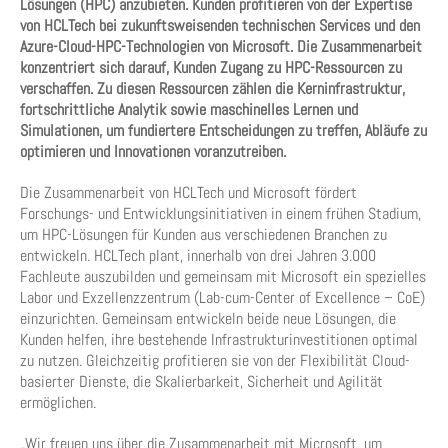
Lösungen (HPC) anzubieten. Kunden profitieren von der Expertise
von HCLTech bei zukunftsweisenden technischen Services und den
Azure-Cloud-HPC-Technologien von Microsoft. Die Zusammenarbeit
konzentriert sich darauf, Kunden Zugang zu HPC-Ressourcen zu
verschaffen. Zu diesen Ressourcen zählen die Kerninfrastruktur,
fortschrittliche Analytik sowie maschinelles Lernen und
Simulationen, um fundiertere Entscheidungen zu treffen, Abläufe zu
optimieren und Innovationen voranzutreiben.
Die Zusammenarbeit von HCLTech und Microsoft fördert
Forschungs- und Entwicklungsinitiativen in einem frühen Stadium,
um HPC-Lösungen für Kunden aus verschiedenen Branchen zu
entwickeln. HCLTech plant, innerhalb von drei Jahren 3.000
Fachleute auszubilden und gemeinsam mit Microsoft ein spezielles
Labor und Exzellenzzentrum (Lab-cum-Center of Excellence – CoE)
einzurichten. Gemeinsam entwickeln beide neue Lösungen, die
Kunden helfen, ihre bestehende Infrastrukturinvestitionen optimal
zu nutzen. Gleichzeitig profitieren sie von der Flexibilität Cloud-
basierter Dienste, die Skalierbarkeit, Sicherheit und Agilität
ermöglichen.
„Wir freuen uns über die Zusammenarbeit mit Microsoft, um