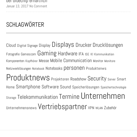
bei bluechip erhältlich
Januar 13, 2017 No Comment
SCHLAGWÖRTER
Displays
Drucklösungen
Drucker
Cloud
Display
Digital Signage
Gaming
Hardware
IFA
Fotografie
Gamescom
ISE
KI
Kommunikation
Mobile Communication
Messe
Komponenten
Monitor
Monitore
Kopfhörer
personen
Notebooks
Produktenws
Netzwerklösungen
Notebook
Produktnews
Security
Roadshow
Projektoren
Smart
Server
Smartphone
Software
Sound
Speicherlösungen
Home
Speichertechnologie
Unternehmen
Termine
Telekommunikation
Storage
Vertriebspartner
Zubehör
Unternehmensnews
VPN
WLAN