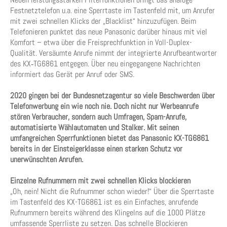
Festnetztelefon u.a. eine Sperrtaste im Tastenfeld mit, um Anrufer
mit zwei schnellen Klicks der „Blacklist“ hinzuzufügen. Beim
Telefonieren punktet das neue Panasonic darüber hinaus mit viel
Komfort – etwa über die Freisprechfunktion in Voll-Duplex-
Qualität. Versäumte Anrufe nimmt der integrierte Anrufbeantworter
des KX‑TG6861 entgegen. Über neu eingegangene Nachrichten
informiert das Gerät per Anruf oder SMS.
2020 gingen bei der Bundesnetzagentur so viele Beschwerden über
Telefonwerbung ein wie noch nie. Doch nicht nur Werbeanrufe
stören Verbraucher, sondern auch Umfragen, Spam-Anrufe,
automatisierte Wählautomaten und Stalker. Mit seinen
umfangreichen Sperrfunktionen bietet das Panasonic KX-TG6861
bereits in der Einsteigerklasse einen starken Schutz vor
unerwünschten Anrufen.
Einzelne Rufnummern mit zwei schnellen Klicks blockieren
„Oh, nein! Nicht die Rufnummer schon wieder!“ Über die Sperrtaste
im Tastenfeld des KX-TG6861 ist es ein Einfaches, anrufende
Rufnummern bereits während des Klingelns auf die 1000 Plätze
umfassende Sperrliste zu setzen. Das schnelle Blockieren