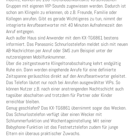
Gruppen mit eigenen VIP-Sounds zugewiesen werden. Dadurch ist
schon am Klingeln zu erkennen, ob z.B. Freunde, Familie oder
Kollegen anrufen. Gibt es gerade Wichtigeres zu tun, nimmt der
integrierte Anrufbeantworter mit 40 Minuten Aufnahmezeit den
Anruf entgegen.
Auch außer Haus sind Anwender mit dem KX-TG6861 bestens
informiert. Das Panasonic Schnurlostelefon meldet sich mit neuen
AB-Nachrichten per Anruf oder SMS zum Beispiel unter der
nutzereigenen Mobilfunknummer.
Über die zeitgesteuerte Klingeltonabschaltung kehrt endgültig
Ruhe ein. Dann werden eingehende Anrufe für eine definierte
Zeitspanne geräuschlos direkt auf den Anrufbeantworter geleitet.
Das Telefon läutet nur noch bei Anrufen ausgewählter VIPs. So
können Nutzer z.B. nach einer anstrengenden Nachtschicht auch
tagsüber abschalten und trotzdem für Partner oder Kinder
erreichbar bleiben.
Genug geschlafen? Das KX-TG6861 übernimmt sogar das Wecken.
Das Schnurlostelefon verfügt über einen Wecker mit
Schlummerfunktion und Wochentageinstellung. Mit seiner
Babyphone-Funktion ist das Festnetztelefon zudem für junge
Eltern ein überaus praktischer Zuwachs.