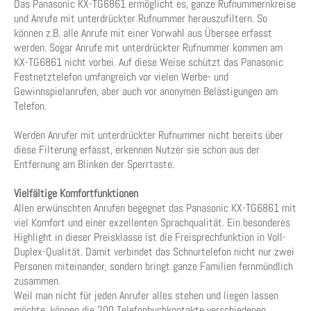
Das Panasonic KX-TG6861 ermöglicht es, ganze Rufnummernkreise
und Anrufe mit unterdrückter Rufnummer herauszufiltern. So
können z.B. alle Anrufe mit einer Vorwahl aus Übersee erfasst
werden. Sogar Anrufe mit unterdrückter Rufnummer kommen am
KX-TG6861 nicht vorbei. Auf diese Weise schützt das Panasonic
Festnetztelefon umfangreich vor vielen Werbe- und
Gewinnspielanrufen, aber auch vor anonymen Belästigungen am
Telefon.
Werden Anrufer mit unterdrückter Rufnummer nicht bereits über
diese Filterung erfasst, erkennen Nutzer sie schon aus der
Entfernung am Blinken der Sperrtaste.
Vielfältige Komfortfunktionen
Allen erwünschten Anrufen begegnet das Panasonic KX-TG6861 mit
viel Komfort und einer exzellenten Sprachqualität. Ein besonderes
Highlight in dieser Preisklasse ist die Freisprechfunktion in Voll-
Duplex-Qualität. Damit verbindet das Schnurtelefon nicht nur zwei
Personen miteinander, sondern bringt ganze Familien fernmündlich
zusammen.
Weil man nicht für jeden Anrufer alles stehen und liegen lassen
möchte, können die 200 Telefonbuchkontakte verschiedenen