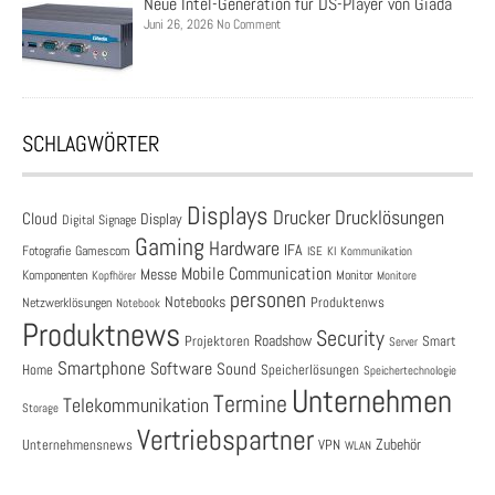
Neue Intel-Generation für DS-Player von Giada
Juni 26, 2026 No Comment
SCHLAGWÖRTER
Displays
Drucklösungen
Drucker
Cloud
Display
Digital Signage
Gaming
Hardware
IFA
Fotografie
Gamescom
ISE
KI
Kommunikation
Mobile Communication
Messe
Komponenten
Monitor
Monitore
Kopfhörer
personen
Notebooks
Produktenws
Netzwerklösungen
Notebook
Produktnews
Security
Roadshow
Projektoren
Smart
Server
Smartphone
Software
Sound
Speicherlösungen
Home
Speichertechnologie
Unternehmen
Termine
Telekommunikation
Storage
Vertriebspartner
Zubehör
Unternehmensnews
VPN
WLAN