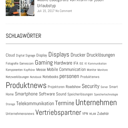
Urlaubstyp
Juli 15, 2017 No Comment
SCHLAGWÖRTER
Displays
Drucklösungen
Drucker
Cloud
Display
Digital Signage
Gaming
Hardware
IFA
Fotografie
Gamescom
ISE
KI
Kommunikation
Mobile Communication
Messe
Komponenten
Monitor
Monitore
Kopfhörer
personen
Notebooks
Produktenws
Netzwerklösungen
Notebook
Produktnews
Security
Roadshow
Projektoren
Smart
Server
Smartphone
Software
Sound
Speicherlösungen
Home
Speichertechnologie
Unternehmen
Termine
Telekommunikation
Storage
Vertriebspartner
Zubehör
Unternehmensnews
VPN
WLAN