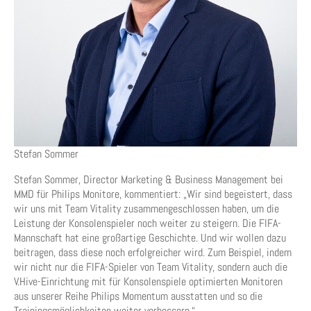
Stefan Sommer
Stefan Sommer, Director Marketing & Business Management bei
MMD für Philips Monitore, kommentiert: „Wir sind begeistert, dass
wir uns mit Team Vitality zusammengeschlossen haben, um die
Leistung der Konsolenspieler noch weiter zu steigern. Die FIFA-
Mannschaft hat eine großartige Geschichte. Und wir wollen dazu
beitragen, dass diese noch erfolgreicher wird. Zum Beispiel, indem
wir nicht nur die FIFA-Spieler von Team Vitality, sondern auch die
V.Hive-Einrichtung mit für Konsolenspiele optimierten Monitoren
aus unserer Reihe Philips Momentum ausstatten und so die
Trainingsmöglichkeiten weiter verbessern.“