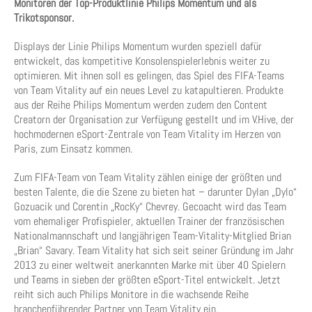
Monitoren der Top-Produktlinie Philips Momentum und als
Trikotsponsor.
Displays der Linie Philips Momentum wurden speziell dafür
entwickelt, das kompetitive Konsolenspielerlebnis weiter zu
optimieren. Mit ihnen soll es gelingen, das Spiel des FIFA-Teams
von Team Vitality auf ein neues Level zu katapultieren. Produkte
aus der Reihe Philips Momentum werden zudem den Content
Creatorn der Organisation zur Verfügung gestellt und im V.Hive, der
hochmodernen eSport-Zentrale von Team Vitality im Herzen von
Paris, zum Einsatz kommen.
Zum FIFA-Team von Team Vitality zählen einige der größten und
besten Talente, die die Szene zu bieten hat – darunter Dylan „Dylo“
Gozuacik und Corentin „RocKy“ Chevrey. Gecoacht wird das Team
vom ehemaliger Profispieler, aktuellen Trainer der französischen
Nationalmannschaft und langjährigen Team-Vitality-Mitglied Brian
„Brian“ Savary. Team Vitality hat sich seit seiner Gründung im Jahr
2013 zu einer weltweit anerkannten Marke mit über 40 Spielern
und Teams in sieben der größten eSport-Titel entwickelt. Jetzt
reiht sich auch Philips Monitore in die wachsende Reihe
branchenführender Partner von Team Vitality ein.