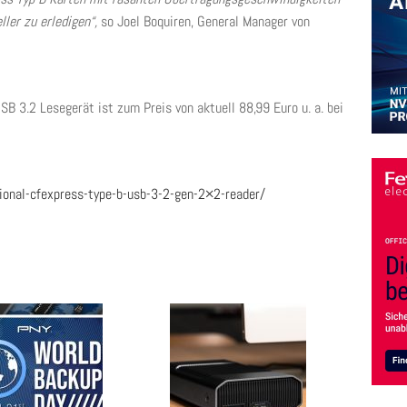
ller zu erledigen“,
so Joel Boquiren, General Manager von
B 3.2 Lesegerät ist zum Preis von aktuell 88,99 Euro u. a. bei
onal-cfexpress-type-b-usb-3-2-gen-2×2-reader/