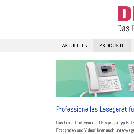
Skip
to
content
AKTUELLES
PRODUKTE
Professionelles Lesegerät f
Das Lexar Professional CFexpress Typ B US
Fotografen und Videofilmer auch unterweg