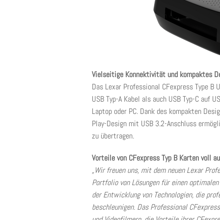
Vielseitige Konnektivität und kompaktes D
Das Lexar Professional CFexpress Type B U
USB Typ-A Kabel als auch USB Typ-C auf US
Laptop oder PC. Dank des kompakten Design
Play-Design mit USB 3.2-Anschluss ermögli
zu übertragen.
Vorteile von CFexpress Typ B Karten voll a
„Wir freuen uns, mit dem neuen Lexar Prof
Portfolio von Lösungen für einen optimalen 
der Entwicklung von Technologien, die prof
beschleunigen. Das Professional CFexpres
und Videofilmern, die Vorteile ihrer CFex