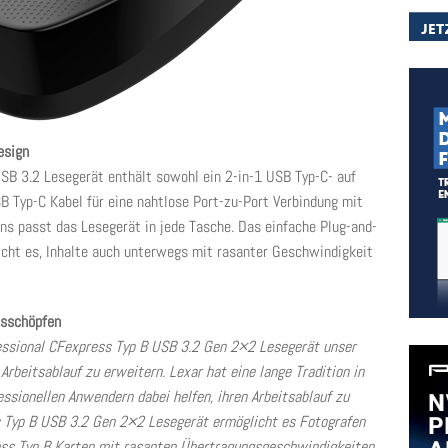
esign
SB 3.2 Lesegerät enthält sowohl ein 2-in-1 USB Typ-C- auf
B Typ-C Kabel für eine nahtlose Port-zu-Port Verbindung mit
s passt das Lesegerät in jede Tasche. Das einfache Plug-and-
cht es, Inhalte auch unterwegs mit rasanter Geschwindigkeit
usschöpfen
essional CFexpress Typ B USB 3.2 Gen 2×2 Lesegerät unser
Arbeitsablauf zu erweitern. Lexar hat eine lange Tradition in
essionellen Anwendern dabei helfen, ihren Arbeitsablauf zu
s Typ B USB 3.2 Gen 2×2 Lesegerät ermöglicht es Fotografen
press Typ B Karten mit rasanten Übertragungsgeschwindigkeiten