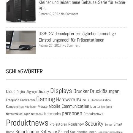
Kleiner und leiser: neue Gehäuse-Serie für exone-
PCs
Oktober 6, 2022 No Comment
USB-C-Videoadapter ermöglichen einmalige
Einstellungsmodi für Präsentationen
Februar 27, 2017 No Comment
SCHLAGWÖRTER
Displays
Drucklösungen
Drucker
Cloud
Display
Digital Signage
Gaming
Hardware
IFA
Fotografie
Gamescom
ISE
KI
Kommunikation
Mobile Communication
Messe
Komponenten
Monitor
Monitore
Kopfhörer
personen
Notebooks
Produktenws
Netzwerklösungen
Notebook
Produktnews
Security
Roadshow
Projektoren
Smart
Server
Smartphone
Software
Sound
Speicherlösungen
Home
Speichertechnologie