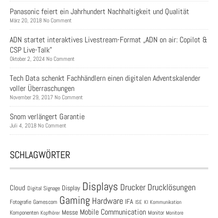
Panasonic feiert ein Jahrhundert Nachhaltigkeit und Qualität
März 20, 2018 No Comment
ADN startet interaktives Livestream-Format „ADN on air: Copilot &
CSP Live-Talk”
Oktober 2, 2024 No Comment
Tech Data schenkt Fachhändlern einen digitalen Adventskalender
voller Überraschungen
November 29, 2017 No Comment
Snom verlängert Garantie
Juli 4, 2018 No Comment
SCHLAGWÖRTER
Displays
Drucklösungen
Drucker
Cloud
Display
Digital Signage
Gaming
Hardware
IFA
Fotografie
Gamescom
ISE
KI
Kommunikation
Mobile Communication
Messe
Komponenten
Monitor
Monitore
Kopfhörer