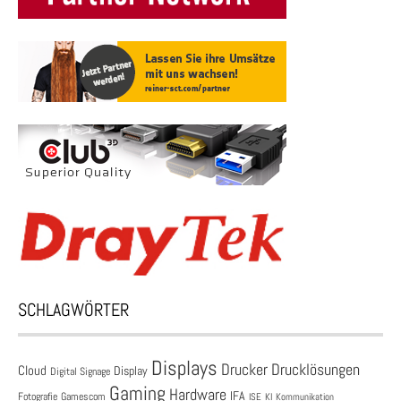
SCHLAGWÖRTER
Displays
Drucklösungen
Drucker
Cloud
Display
Digital Signage
Gaming
Hardware
IFA
Fotografie
Gamescom
ISE
KI
Kommunikation