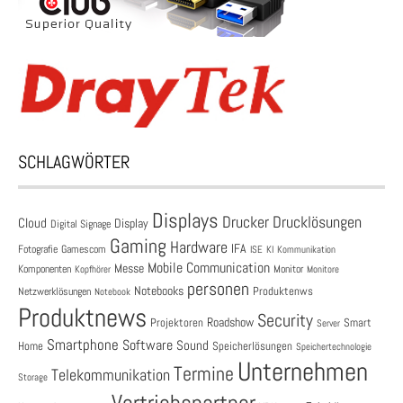
SCHLAGWÖRTER
Displays
Drucklösungen
Drucker
Cloud
Display
Digital Signage
Gaming
Hardware
IFA
Fotografie
Gamescom
ISE
KI
Kommunikation
Mobile Communication
Messe
Komponenten
Monitor
Monitore
Kopfhörer
personen
Notebooks
Produktenws
Netzwerklösungen
Notebook
Produktnews
Security
Roadshow
Projektoren
Smart
Server
Smartphone
Software
Sound
Speicherlösungen
Home
Speichertechnologie
Unternehmen
Termine
Telekommunikation
Storage